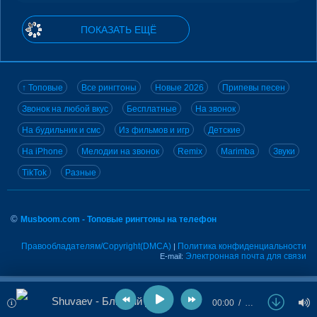
ПОКАЗАТЬ ЕЩЁ
↑ Топовые
Все рингтоны
Новые 2026
Припевы песен
Звонок на любой вкус
Бесплатные
На звонок
На будильник и смс
Из фильмов и игр
Детские
На iPhone
Мелодии на звонок
Remix
Marimba
Звуки
TikTok
Разные
©
Musboom.com - Топовые рингтоны на телефон
Правообладателям/Copyright(DMCA)
Политика конфиденциальности
|
Электронная почта для связи
E-mail:
Shuvaev - Близкий друг
00:00
…