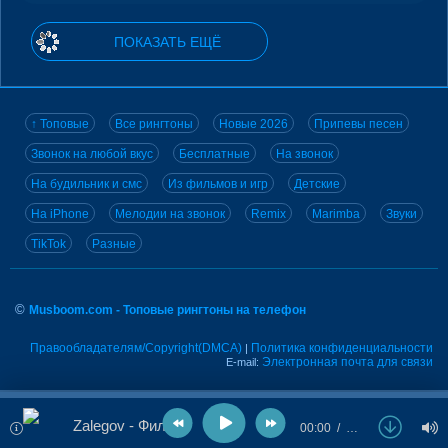
ПОКАЗАТЬ ЕЩЁ
↑ Топовые
Все рингтоны
Новые 2026
Припевы песен
Звонок на любой вкус
Бесплатные
На звонок
На будильник и смс
Из фильмов и игр
Детские
На iPhone
Мелодии на звонок
Remix
Marimba
Звуки
TikTok
Разные
©
Musboom.com - Топовые рингтоны на телефон
Правообладателям/Copyright(DMCA)
Политика конфиденциальности
|
Электронная почта для связи
E-mail:
Zalegov - Филин
00:00
…