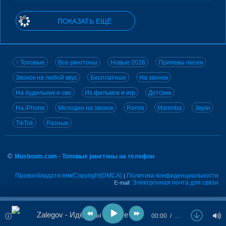
ПОКАЗАТЬ ЕЩЁ
↑ Топовые
Все рингтоны
Новые 2026
Припевы песен
Звонок на любой вкус
Бесплатные
На звонок
На будильник и смс
Из фильмов и игр
Детские
На iPhone
Мелодии на звонок
Remix
Marimba
Звуки
TikTok
Разные
©
Musboom.com - Топовые рингтоны на телефон
Правообладателям/Copyright(DMCA)
Политика конфиденциальности
|
Электронная почта для связи
E-mail:
Zalegov - Идём мы вместе под луной
00:00
…