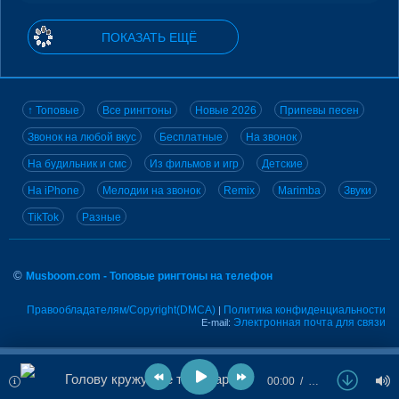
ПОКАЗАТЬ ЕЩЁ
↑ Топовые
Все рингтоны
Новые 2026
Припевы песен
Звонок на любой вкус
Бесплатные
На звонок
На будильник и смс
Из фильмов и игр
Детские
На iPhone
Мелодии на звонок
Remix
Marimba
Звуки
TikTok
Разные
©
Musboom.com - Топовые рингтоны на телефон
Правообладателям/Copyright(DMCA)
Политика конфиденциальности
|
Электронная почта для связи
E-mail:
Голову кружу Где твой парашют
00:00
…