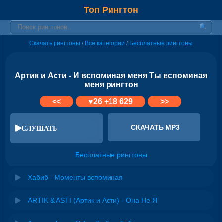
Топ Рингтон
Скачать рингтоны
Все категории
Бесплатные рингтоны
/
/
Артик и Асти - И вспоминая меня Ты вспоминая
меня рингтон
<<
♥
26
+18 629
>>
СКАЧАТЬ MP3
СЛУШАТЬ
Бесплатные рингтоны
Хабиб - Моменты вспоминая
ARTIK & ASTI (Артик и Асти) - Она Не Я