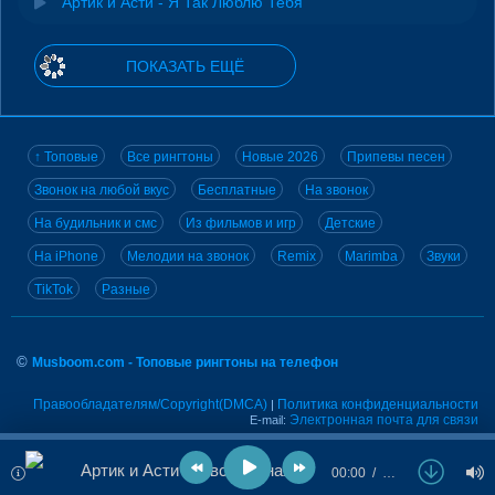
Артик и Асти - Я Так Люблю Тебя
ПОКАЗАТЬ ЕЩЁ
↑ Топовые
Все рингтоны
Новые 2026
Припевы песен
Звонок на любой вкус
Бесплатные
На звонок
На будильник и смс
Из фильмов и игр
Детские
На iPhone
Мелодии на звонок
Remix
Marimba
Звуки
TikTok
Разные
©
Musboom.com - Топовые рингтоны на телефон
Правообладателям/Copyright(DMCA)
Политика конфиденциальности
|
Электронная почта для связи
E-mail:
Артик и Асти - И вспоминая меня Ты вспоминая меня
00:00
…