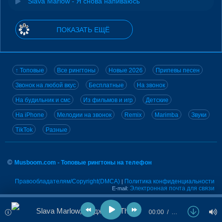
Slava Marlow - Я снова напиваюсь
ПОКАЗАТЬ ЕЩЁ
↑ Топовые
Все рингтоны
Новые 2026
Припевы песен
Звонок на любой вкус
Бесплатные
На звонок
На будильник и смс
Из фильмов и игр
Детские
На iPhone
Мелодии на звонок
Remix
Marimba
Звуки
TikTok
Разные
©
Musboom.com - Топовые рингтоны на телефон
Правообладателям/Copyright(DMCA)
Политика конфиденциальности
|
Электронная почта для связи
E-mail:
Slava Marlow, Элджей & The Limba - Она Тебя Любит
00:00
…