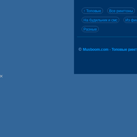
↑ Топовые
Все рингтоны
На будильник и смс
Из фил
Разные
©
Musboom.com - Топовые ринг