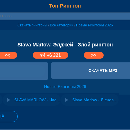
Топ Рингтон
Скачать рингтоны
Все категории
Новые Рингтоны 2026
/
/
Slava Marlow, Элджей - Злой рингтон
<<
♥
4
+6 321
>>
СКАЧАТЬ MP3
Новые Рингтоны 2026
imba - Она Тебя Любит
SLAVA MARLOW - Час-пик
Slava Marlow - Я снова напиваюсь
ЩЁ