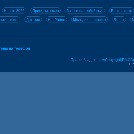
Новые 2026
Припевы песен
Звонок на любой вкус
Бесплатные
ьмов и игр
Детские
На iPhone
Мелодии на звонок
Remix
M
тоны на телефон
Правообладателям/Copyright(DMCA)
E-m