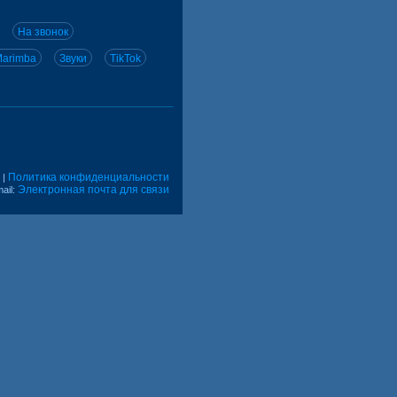
На звонок
arimba
Звуки
TikTok
Политика конфиденциальности
|
Электронная почта для связи
ail: