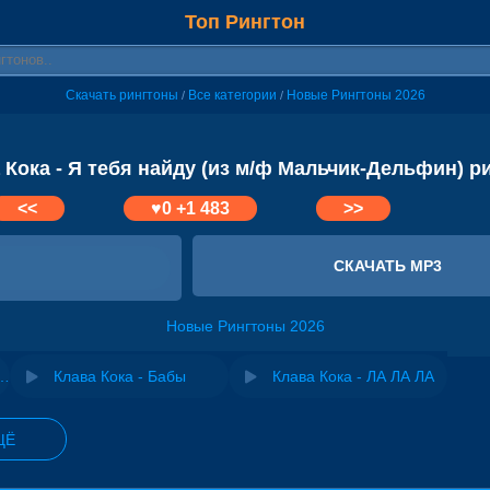
Топ Рингтон
Скачать рингтоны
Все категории
Новые Рингтоны 2026
/
/
 Кока - Я тебя найду (из м/ф Мальчик-Дельфин) р
<<
♥
0
+1 483
>>
СКАЧАТЬ MP3
Новые Рингтоны 2026
смогу (OST Мальчик-Дельфин)
Клава Кока - Бабы
Клава Кока - ЛА ЛА ЛА
ЩЁ