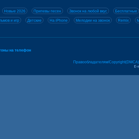
Новые 2026
Припевы песен
Звонок на любой вкус
Бесплатные
ьмов и игр
Детские
На iPhone
Мелодии на звонок
Remix
M
тоны на телефон
Правообладателям/Copyright(DMCA)
E-m