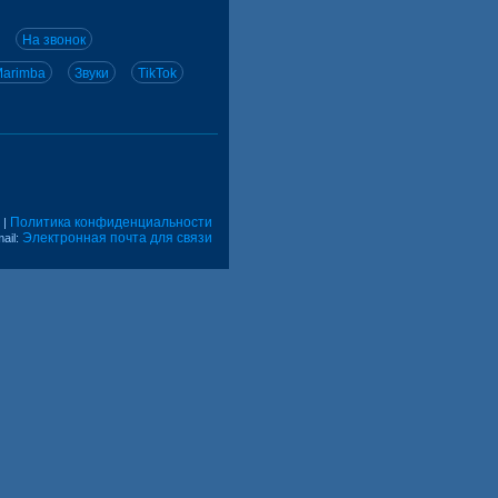
На звонок
arimba
Звуки
TikTok
Политика конфиденциальности
|
Электронная почта для связи
ail: