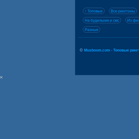
↑ Топовые
Все рингтоны
На будильник и смс
Из фил
Разные
©
Musboom.com - Топовые ринг