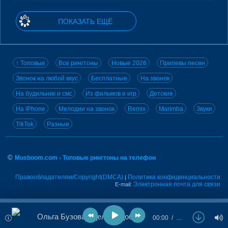
ПОКАЗАТЬ ЕЩЁ
↑ Топовые
Все рингтоны
Новые 2026
Припевы песен
Звонок на любой вкус
Бесплатные
На звонок
На будильник и смс
Из фильмов и игр
Детские
На iPhone
Мелодии на звонок
Remix
Marimba
Звуки
TikTok
Разные
©
Musboom.com - Топовые рингтоны на телефон
Правообладателям/Copyright(DMCA)
Политика конфиденциальности
|
Электронная почта для связи
E-mail:
Ольга Бузова - Делать Добро
00:00
…