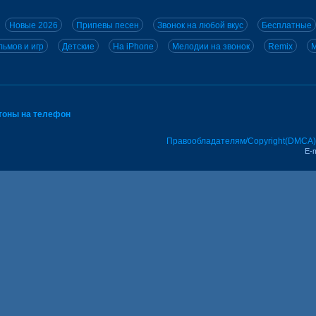
Новые 2026
Припевы песен
Звонок на любой вкус
Бесплатные
ьмов и игр
Детские
На iPhone
Мелодии на звонок
Remix
M
тоны на телефон
Правообладателям/Copyright(DMCA)
E-m