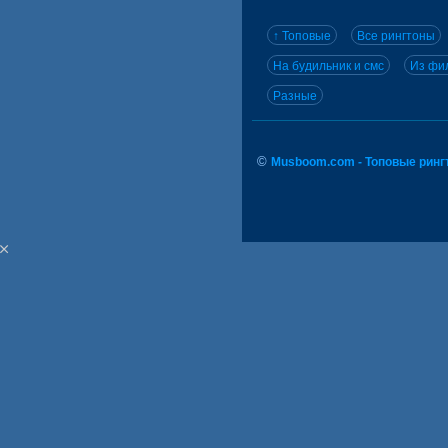
↑ Топовые
Все рингтоны
На будильник и смс
Из фил
Разные
©
Musboom.com - Топовые ринг