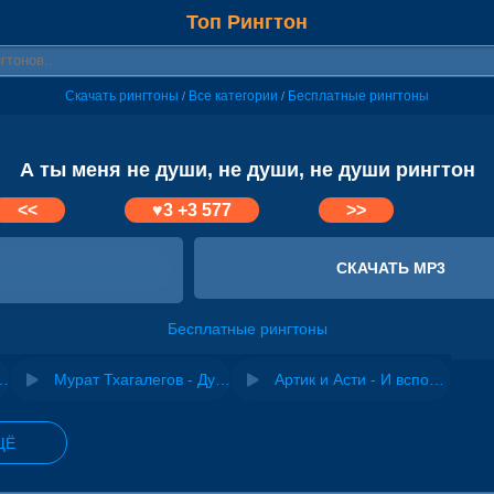
Топ Рингтон
Скачать рингтоны
Все категории
Бесплатные рингтоны
/
/
А ты меня не души, не души, не души рингтон
<<
♥
3
+3 577
>>
СКАЧАТЬ MP3
Бесплатные рингтоны
учев - Не души
Мурат Тхагалегов - Души разбиты
Артик и Асти - И вспоминая меня Ты вспоминая меня
ЩЁ