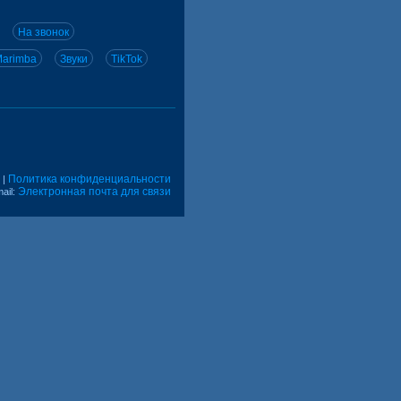
На звонок
arimba
Звуки
TikTok
Политика конфиденциальности
|
Электронная почта для связи
ail: