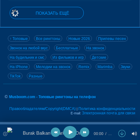
ПОКАЗАТЬ ЕЩЁ
↑ Топовые
Все рингтоны
Новые 2026
Припевы песен
Звонок на любой вкус
Бесплатные
На звонок
На будильник и смс
Из фильмов и игр
Детские
На iPhone
Мелодии на звонок
Remix
Marimba
Звуки
TikTok
Разные
©
Musboom.com - Топовые рингтоны на телефон
Правообладателям/Copyright(DMCA)
Политика конфиденциальности
|
Электронная почта для связи
E-mail:
Burak Balkan - Marimba (Original Mix)
00:00
…