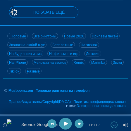
ПОКАЗАТЬ ЕЩЁ
↑ Топовые
Все рингтоны
Новые 2026
Припевы песен
Звонок на любой вкус
Бесплатные
На звонок
На будильник и смс
Из фильмов и игр
Детские
На iPhone
Мелодии на звонок
Remix
Marimba
Звуки
TikTok
Разные
©
Musboom.com - Топовые рингтоны на телефон
Правообладателям/Copyright(DMCA)
Политика конфиденциальности
|
Электронная почта для связи
E-mail:
Звонок Google (Гугл)
00:00
…