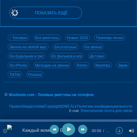
ПОКАЗАТЬ ЕЩЁ
↑ Топовые
Все рингтоны
Новые 2026
Припевы песен
Звонок на любой вкус
Бесплатные
На звонок
На будильник и смс
Из фильмов и игр
Детские
На iPhone
Мелодии на звонок
Remix
Marimba
Звуки
TikTok
Разные
©
Musboom.com - Топовые рингтоны на телефон
Правообладателям/Copyright(DMCA)
Политика конфиденциальности
|
Электронная почта для связи
E-mail:
Каждый момент - Bistrovi
00:00
…