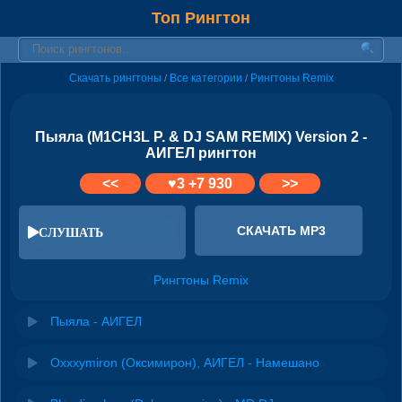
Топ Рингтон
Скачать рингтоны
Все категории
Рингтоны Remix
/
/
Пыяла (M1CH3L P. & DJ SAM REMIX) Version 2 -
АИГЕЛ рингтон
<<
♥
3
+7 930
>>
СКАЧАТЬ MP3
СЛУШАТЬ
Рингтоны Remix
Пыяла - АИГЕЛ
Oxxxymiron (Оксимирон), АИГЕЛ - Намешано