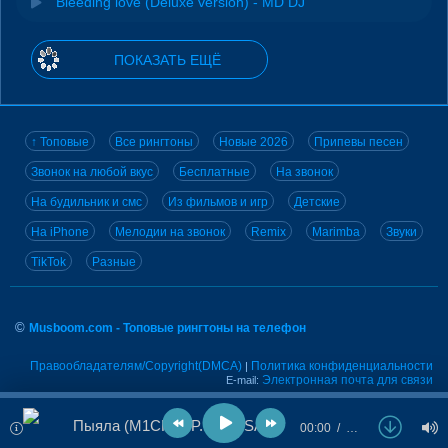
Bleeding love (Deluxe version) - MD DJ
ПОКАЗАТЬ ЕЩЁ
↑ Топовые
Все рингтоны
Новые 2026
Припевы песен
Звонок на любой вкус
Бесплатные
На звонок
На будильник и смс
Из фильмов и игр
Детские
На iPhone
Мелодии на звонок
Remix
Marimba
Звуки
TikTok
Разные
©
Musboom.com - Топовые рингтоны на телефон
Правообладателям/Copyright(DMCA)
Политика конфиденциальности
|
Электронная почта для связи
E-mail:
Пыяла (M1CH3L P. & DJ SAM REMIX) Version 2 - АИГЕЛ
00:00
…