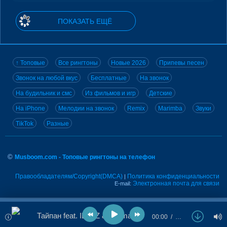
ПОКАЗАТЬ ЕЩЁ
↑ Топовые
Все рингтоны
Новые 2026
Припевы песен
Звонок на любой вкус
Бесплатные
На звонок
На будильник и смс
Из фильмов и игр
Детские
На iPhone
Мелодии на звонок
Remix
Marimba
Звуки
TikTok
Разные
©
Musboom.com - Топовые рингтоны на телефон
Правообладателям/Copyright(DMCA)
Политика конфиденциальности
|
Электронная почта для связи
E-mail:
Тайпан feat. IL'GIZ & Logmarin - Скажи Мне
00:00
…