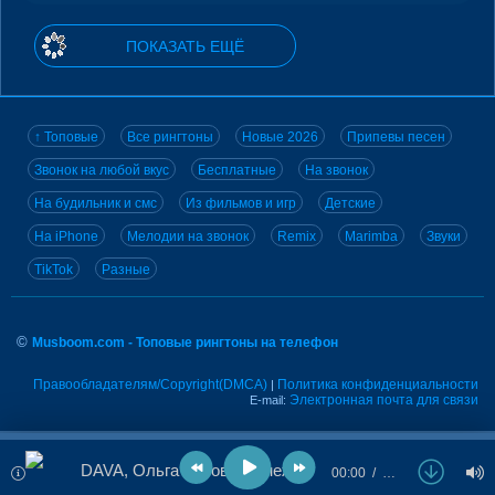
ПОКАЗАТЬ ЕЩЁ
↑ Топовые
Все рингтоны
Новые 2026
Припевы песен
Звонок на любой вкус
Бесплатные
На звонок
На будильник и смс
Из фильмов и игр
Детские
На iPhone
Мелодии на звонок
Remix
Marimba
Звуки
TikTok
Разные
©
Musboom.com - Топовые рингтоны на телефон
Правообладателям/Copyright(DMCA)
Политика конфиденциальности
|
Электронная почта для связи
E-mail:
DAVA, Ольга Бузова - Снежинки
00:00
…